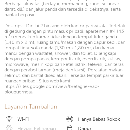
Berbagai aktivitas (berlayar, memancing, kano, selancar
darat, dll.) dan jalur pendakian tersedia di dekatnya, serta
pantai berpasir.
Deskripsi: Dinilai 2 bintang oleh kantor pariwisata. Terletak
di gedung dengan pintu masuk pribadi, apartemen #4 (43
m²) mencakup kamar tidur dengan tempat tidur ganda
(1,40 m x 2 m), ruang tamu/makan dengan dapur kecil dan
tempat tidur sofa ganda (1,30 m x 1,80 m), dan kamar
mandi dengan wastafel, shower, dan toilet. Dilengkapi
dengan pompa panas, kompor listrik, oven listrik, kulkas,
microwave, mesin kopi dan ketel listrik, televisi, dan teras
dengan perabot taman (meja dan kursi). Peralatan makan,
selimut, dan bantal disediakan. Tersedia tempat parkir luar
ruangan pribadi. Situs web kami:
https://sites.google.com/view/bretagne-vac-
plouguerneau
Layanan Tambahan
Wi-Fi
Hanya Bebas Rokok
Hewan Peliharaan Diizinkan
Dapur