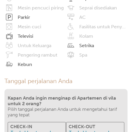
Mesin pencuci piring
Seprai disediakan
Parkir
AC
Mesin cuci
Fasilitas untuk Penyandang Disabilitas
Televisi
Kolam
Untuk Keluarga
Setrika
Pengering rambut
Spa
Kebun
Tanggal perjalanan Anda
Kapan Anda ingin menginap di Apartemen di vila
untuk 2 orang?
Pilih tanggal perjalanan Anda untuk mengetahui tarif
yang tepat
CHECK-IN
CHECK-OUT