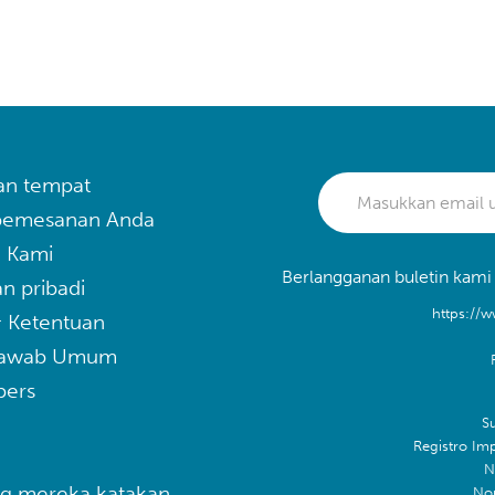
an tempat
 pemesanan Anda
 Kami
Berlangganan buletin kami
n pribadi
https://w
& Ketentuan
Jawab Umum
pers
Su
Registro Im
N
g mereka katakan
No