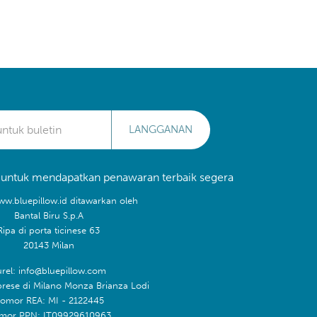
LANGGANAN
 untuk mendapatkan penawaran terbaik segera
ww.bluepillow.id ditawarkan oleh
Bantal Biru S.p.A
Ripa di porta ticinese 63
20143 Milan
rel: info@bluepillow.com
prese di Milano Monza Brianza Lodi
omor REA: MI - 2122445
mor PPN: IT09929610963