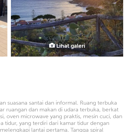
Lihat galeri
an suasana santai dan informal. Ruang terbuka
uar ruangan dan makan di udara terbuka, berkat
, oven microwave yang praktis, mesin cuci, dan
tidur, yang terdiri dari kamar tidur dengan
melengkapi lantai pertama. Tangga spiral