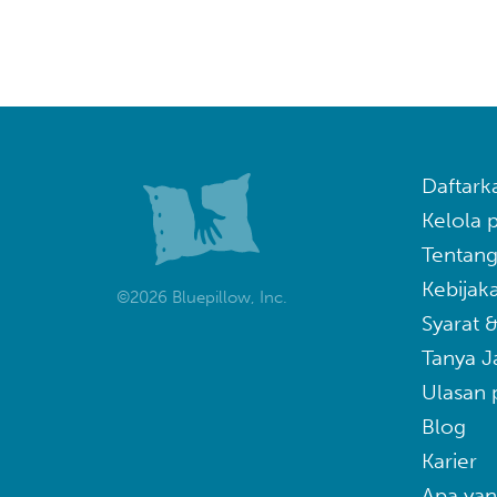
Daftark
Kelola
Tentang
Kebijaka
©2026 Bluepillow, Inc.
Syarat 
Tanya 
Ulasan 
Blog
Karier
Apa yan