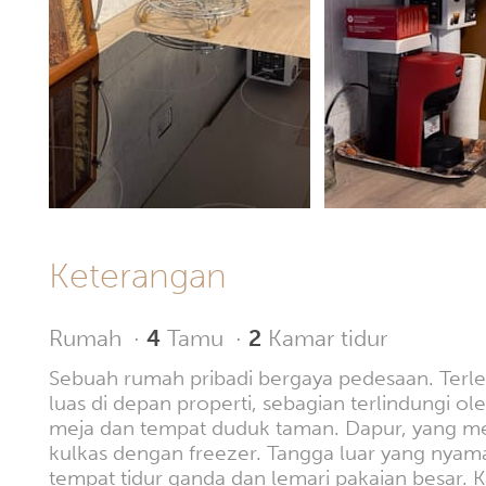
Keterangan
Rumah
·
4
Tamu
·
2
Kamar tidur
Sebuah rumah pribadi bergaya pedesaan. Terle
luas di depan properti, sebagian terlindungi 
meja dan tempat duduk taman. Dapur, yang men
kulkas dengan freezer. Tangga luar yang nyaman
tempat tidur ganda dan lemari pakaian besar. 