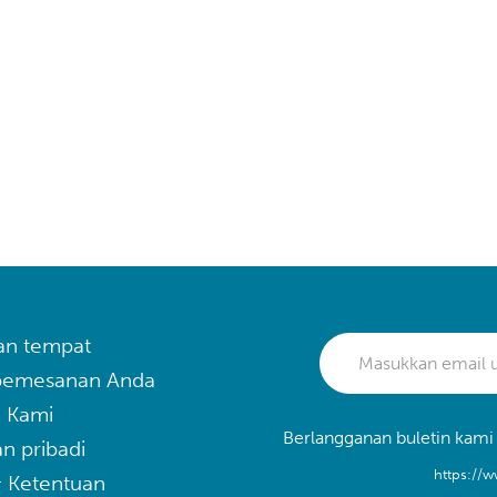
an tempat
 pemesanan Anda
 Kami
Berlangganan buletin kami
n pribadi
https://w
& Ketentuan