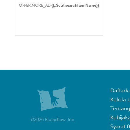
OFFER.MORE_AD
{{::$ctrl.searchItemName}}
Daftark
Kelola
Tentang
Kebijaka
©2026 Bluepillow, Inc.
Syarat 