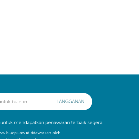
LANGGANAN
 untuk mendapatkan penawaran terbaik segera
ww.bluepillow.id ditawarkan oleh
Bantal Biru S.p.A