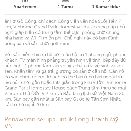
Apartemen
1
Tamu
1
Kamar tidur
ằm ở Gò Công, chỉ cách Công viên văn hóa Suối Tiên 7
km, Vinhome Grand Park Homestay House cung cấp chỗ
nghỉ giáp biển có trung tâm thể dục, phòng chờ chung,
nhà hàng và Wi-Fi miễn phí. Chỗ nghỉ này có bàn đánh
bóng bàn và sân chơi golf mini.
Với sân hiên nhìn ra hồ bơi, căn hộ có 1 phòng ngủ, phòng
khách, TV màn hình phẳng truyền hình vệ tinh, bếp đầy đủ
tiện nghi, 1 phòng tắm với vòi xịt/chậu rửa vệ sinh và vòi
sen. Khăn tắm và ga trải giường có sẵn ở căn hộ. Căn hộ
có sân chơi trẻ em. Khách có thể bơi ở hồ bơi ngoài trời,
leo núi, chơi gôn hoặc thư giãn trong khu vườn. Vinhome
Grand Park Homestay House cách Trung tâm thương mại
Vincom Thủ Đức 9.2 km và Bảo tàng lịch sử Việt Nam 20
km. Sân bay gần nhất là Sân bay Quốc tế Tân Sơn Nhất,
cách chỗ nghỉ 20 km.
Penawaran serupa untuk Long Thạnh Mỹ,
VN